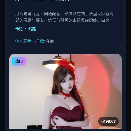
月台与第九区·国语配音：导演以克制手法呈现家庭内
部的沉默与爆发。信任与背叛的主题贯穿始终。由徐克
执导，章子怡、菅田将晖、张子枫等主演，中国台湾出
传记
· 线路
品，类型为传记。
15万
5.2千
5年前
热门
99:08