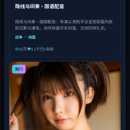
隐线与间奏·国语配音
隐线与间奏·国语配音：导演以克制手法呈现家庭内部
的沉默与爆发。动作场面写实利落，文戏同样扎实。由
李安执导，王景春、艾伦、赵丽颖等主演，中国大陆出
战争
· 线路
品，类型为战争。
15万
5.1千
1年前
热门