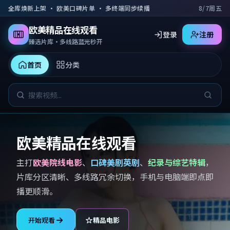
跳到主要内容
全库焕新上架 · 欧美口碑片单 · 多终端同步续播
8/7周五
欧美精品在线观看
登录
注册
臻选片库·多线路蓝光秒开
首页
分类
欧美精品在线观看
主打
欧美院线电影
、
口碑美剧英剧
、
纪录与综艺特辑
，
片库分区清晰、多线路冗余切换，手机与电脑端即点即
播更顺滑。
开始观看
精品电影