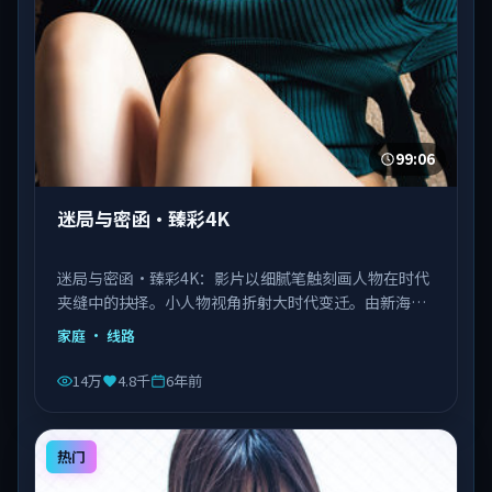
99:06
迷局与密函·臻彩4K
迷局与密函·臻彩4K：影片以细腻笔触刻画人物在时代
夹缝中的抉择。小人物视角折射大时代变迁。由新海诚
执导，刘德华、王景春、王凯等主演，泰国出品，类型
家庭
· 线路
为家庭。
14万
4.8千
6年前
热门