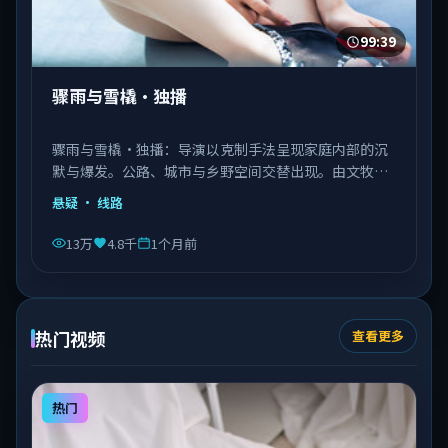
99:39
骤雨与雪橇·独播
骤雨与雪橇·独播：导演以克制手法呈现家庭内部的沉
默与爆发。公路、城市与乡野空间交替出现。由文牧野
执导，秦海璐、文淇、邓恩熙等主演，意大利出品，类
悬疑
· 线路
型为悬疑。
13万
4.8千
1个月前
热门视频
查看更多
热门