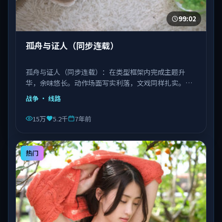
99:02
孤舟与证人（同步连载）
孤舟与证人（同步连载）：在类型框架内完成主题升
华，余味悠长。动作场面写实利落，文戏同样扎实。由
丹尼斯·维伦纽瓦执导，文淇、宋康昊、长泽雅美等主
战争
· 线路
演，越南出品，类型为战争。
15万
5.2千
7年前
热门