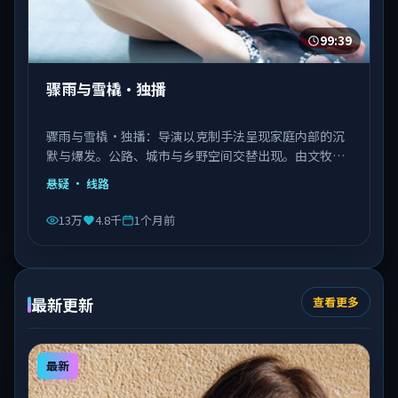
99:39
骤雨与雪橇·独播
骤雨与雪橇·独播：导演以克制手法呈现家庭内部的沉
默与爆发。公路、城市与乡野空间交替出现。由文牧野
执导，秦海璐、文淇、邓恩熙等主演，意大利出品，类
悬疑
· 线路
型为悬疑。
13万
4.8千
1个月前
最新更新
查看更多
最新