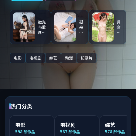
微光
孤
月
与重
舟
台
逢
与
与
（主
证
第
创点
人
九
评音
（同
区
轨）
步
·
电影
电视剧
综艺
动漫
纪录片
连
国
载）
语
配
音
热门分类
电影
电视剧
综艺
598
部作品
587
部作品
578
部作品