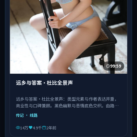
99:59
远乡与答案·杜比全景声
远乡与答案·杜比全景声：类型元素与作者表达并重，
商业性与口碑兼顾。黑色幽默与悲情底色交织。由路阳
执导，张译、肖战、杨紫琼等主演，中国香港出品，类
传记
· 线路
型为传记。
14万
4.9千
2年前