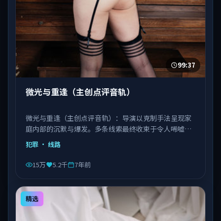
99:37
微光与重逢（主创点评音轨）
微光与重逢（主创点评音轨）：导演以克制手法呈现家
庭内部的沉默与爆发。多条线索最终收束于令人唏嘘的
结局。由徐克执导，刘德华、巩俐、宋康昊等主演，日
犯罪
· 线路
本出品，类型为犯罪。
15万
5.2千
7年前
精选