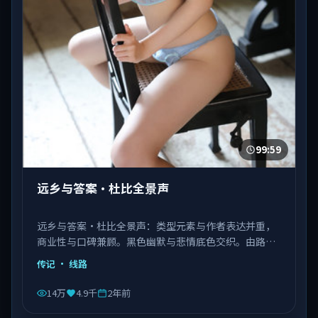
99:59
远乡与答案·杜比全景声
远乡与答案·杜比全景声：类型元素与作者表达并重，
商业性与口碑兼顾。黑色幽默与悲情底色交织。由路阳
执导，张译、肖战、杨紫琼等主演，中国香港出品，类
传记
· 线路
型为传记。
14万
4.9千
2年前