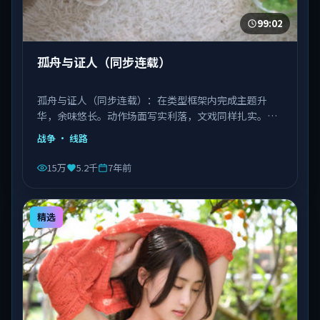
99:02
孤舟与证人（同步连载）
孤舟与证人（同步连载）：在类型框架内完成主题升
华，余味悠长。动作场面写实利落，文戏同样扎实。由
丹尼斯·维伦纽瓦执导，文淇、宋康昊、长泽雅美等主
战争
· 线路
演，越南出品，类型为战争。
15万
5.2千
7年前
精选