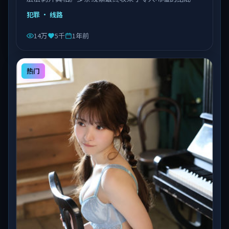
由陈凯歌执导，乔杉、沈腾、易烊千玺等主演，泰国出
犯罪
· 线路
品，类型为犯罪。
14万
5千
1年前
热门