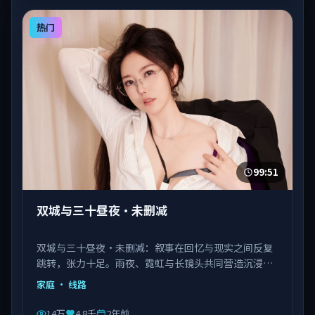
热门
99:51
双城与三十昼夜·未删减
双城与三十昼夜·未删减：叙事在回忆与现实之间反复
跳转，张力十足。雨夜、霓虹与长镜头共同营造沉浸氛
围。由陈凯歌执导，佟丽娅、马丽、瑛太等主演，韩国
家庭
· 线路
出品，类型为家庭。
14万
4.8千
2年前