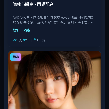
隐线与间奏·国语配音
隐线与间奏·国语配音：导演以克制手法呈现家庭内部
的沉默与爆发。动作场面写实利落，文戏同样扎实。由
李安执导，王景春、艾伦、赵丽颖等主演，中国大陆出
战争
· 线路
品，类型为战争。
15万
5.1千
1年前
精选