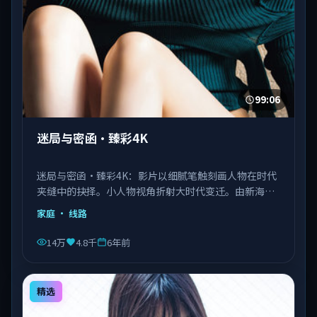
99:06
迷局与密函·臻彩4K
迷局与密函·臻彩4K：影片以细腻笔触刻画人物在时代
夹缝中的抉择。小人物视角折射大时代变迁。由新海诚
执导，刘德华、王景春、王凯等主演，泰国出品，类型
家庭
· 线路
为家庭。
14万
4.8千
6年前
精选