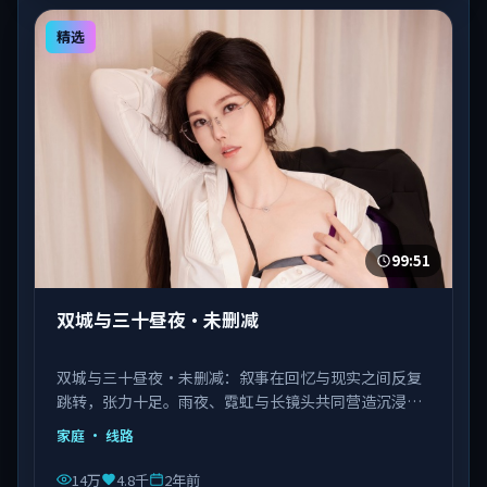
精选
99:51
双城与三十昼夜·未删减
双城与三十昼夜·未删减：叙事在回忆与现实之间反复
跳转，张力十足。雨夜、霓虹与长镜头共同营造沉浸氛
围。由陈凯歌执导，佟丽娅、马丽、瑛太等主演，韩国
家庭
· 线路
出品，类型为家庭。
14万
4.8千
2年前