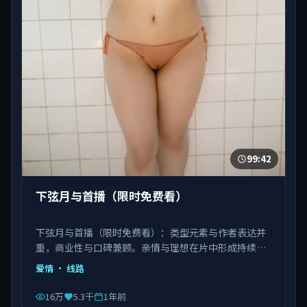
99:42
下弦月与首播（限时免费看）
下弦月与首播（限时免费看）：类型元素与作者表达并
重，商业性与口碑兼顾。亲情与理想在片中形成持续拉
扯。由饶晓志执导，白宇、刘亦菲、肖央等主演，中国
爱情
· 线路
台湾出品，类型为爱情。
16万
5.3千
1年前