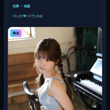
由陈凯歌执导，乔杉、沈腾、易烊千玺等主演，泰国出
犯罪
· 线路
品，类型为犯罪。
14万
5千
1年前
精选