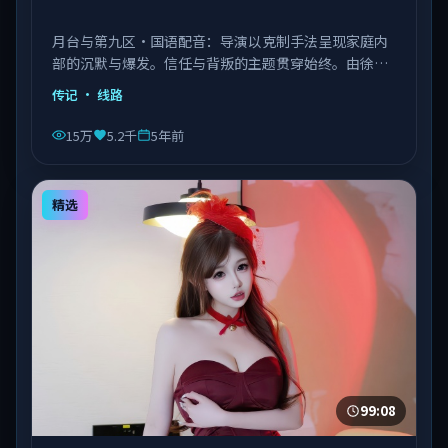
月台与第九区·国语配音：导演以克制手法呈现家庭内
部的沉默与爆发。信任与背叛的主题贯穿始终。由徐克
执导，章子怡、菅田将晖、张子枫等主演，中国台湾出
传记
· 线路
品，类型为传记。
15万
5.2千
5年前
精选
99:08